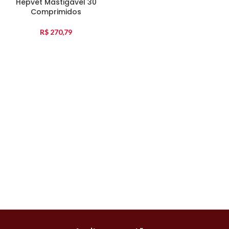
Hepvet Mastigável 30
Comprimidos
R$
270,79