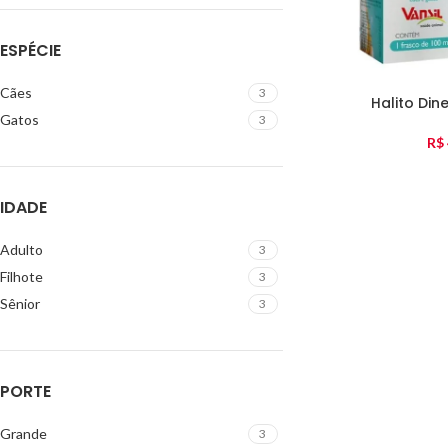
ESPÉCIE
Cães
3
Halito Din
Gatos
3
R$
IDADE
Adulto
3
Filhote
3
Sênior
3
PORTE
Grande
3