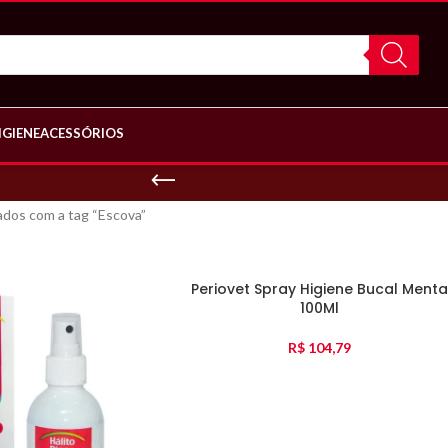
IGIENE
ACESSÓRIOS
dos com a tag “Escova”
Periovet Spray Higiene Bucal Menta
100Ml
R$
104,79