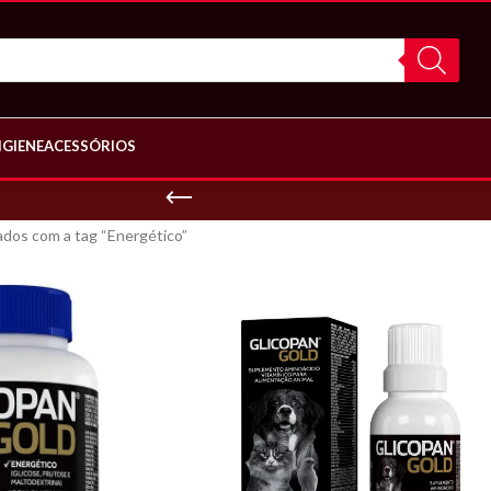
IGIENE
ACESSÓRIOS
dos com a tag “Energético”