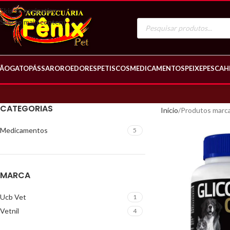
Skip to navigation
Skip to main content
ÃO
GATO
PÁSSARO
ROEDORES
PETISCOS
MEDICAMENTOS
PEIXE
PESCA
H
CATEGORIAS
Início
Produtos marca
Medicamentos
5
MARCA
Ucb Vet
1
Vetnil
4