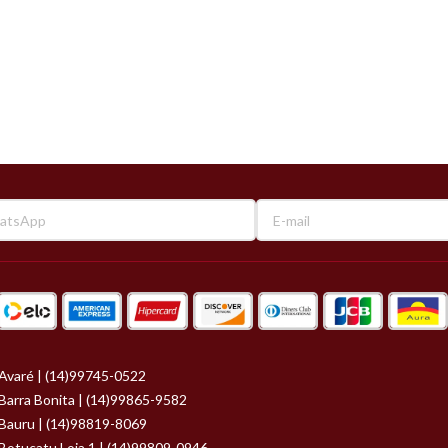
Avaré | (14)99745-0522
Barra Bonita | (14)99865-9582
Bauru | (14)98819-8069
Botucatu Loja 1 | (14)99809-0946