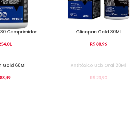
 30 Comprimidos
Glicopan Gold 30Ml
54,01
R$
88,96
ESGO
n Gold 60Ml
Antitóxico Ucb Oral 20Ml
TADO
88,49
R$
23,90