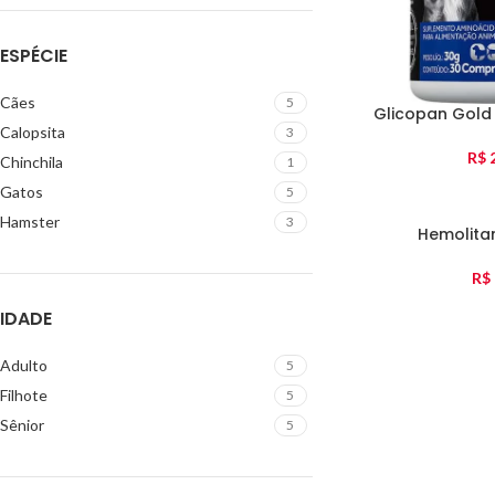
ESPÉCIE
Cães
5
Glicopan Gold
Calopsita
3
R$
2
Chinchila
1
Gatos
5
Hamster
3
Hemolita
R$
IDADE
Adulto
5
Filhote
5
Sênior
5