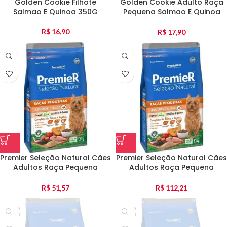
Golden Cookie Filhote
Golden Cookie Adulto Raça
Salmao E Quinoa 350G
Pequena Salmao E Quinoa
350G
R$
16,90
R$
17,90
Premier Seleção Natural Cães
Premier Seleção Natural Cães
Adultos Raça Pequena
Adultos Raça Pequena
Frango Com Chia E Quinoa
Frango Com Chia E Quinoa
1Kg
2,5Kg
R$
51,57
R$
112,21
ESGO
ESGO
TADO
TADO