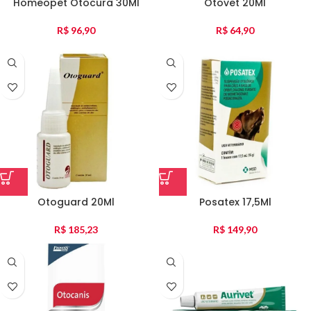
Homeopet Otocura 30Ml
Otovet 20Ml
R$
96,90
R$
64,90
Otoguard 20Ml
Posatex 17,5Ml
R$
185,23
R$
149,90