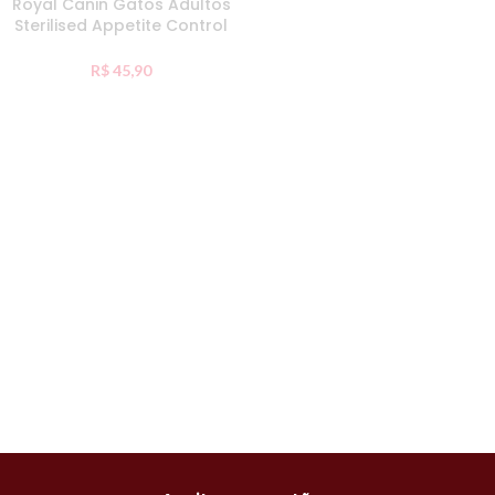
Royal Canin Gatos Adultos
Sterilised Appetite Control
400G
R$
45,90