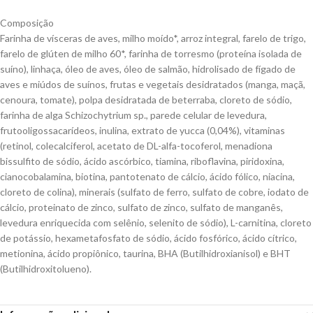
Composição
Farinha de vísceras de aves, milho moído*, arroz integral, farelo de trigo,
farelo de glúten de milho 60*, farinha de torresmo (proteína isolada de
suíno), linhaça, óleo de aves, óleo de salmão, hidrolisado de fígado de
aves e miúdos de suínos, frutas e vegetais desidratados (manga, maçã,
cenoura, tomate), polpa desidratada de beterraba, cloreto de sódio,
farinha de alga Schizochytrium sp., parede celular de levedura,
frutooligossacarídeos, inulina, extrato de yucca (0,04%), vitaminas
(retinol, colecalciferol, acetato de DL-alfa-tocoferol, menadiona
bissulfito de sódio, ácido ascórbico, tiamina, riboflavina, piridoxina,
cianocobalamina, biotina, pantotenato de cálcio, ácido fólico, niacina,
cloreto de colina), minerais (sulfato de ferro, sulfato de cobre, iodato de
cálcio, proteinato de zinco, sulfato de zinco, sulfato de manganês,
levedura enriquecida com selênio, selenito de sódio), L-carnitina, cloreto
de potássio, hexametafosfato de sódio, ácido fosfórico, ácido cítrico,
metionina, ácido propiônico, taurina, BHA (Butilhidroxianisol) e BHT
(Butilhidroxitolueno).