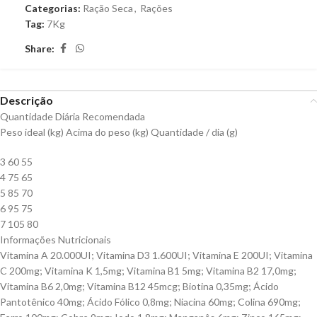
Categorias:
Ração Seca
,
Rações
Tag:
7Kg
Share:
Descrição
Quantidade Diária Recomendada
Peso ideal (kg) Acima do peso (kg) Quantidade / dia (g)
3 60 55
4 75 65
5 85 70
6 95 75
7 105 80
Informações Nutricionais
Vitamina A 20.000UI; Vitamina D3 1.600UI; Vitamina E 200UI; Vitamina
C 200mg; Vitamina K 1,5mg; Vitamina B1 5mg; Vitamina B2 17,0mg;
Vitamina B6 2,0mg; Vitamina B12 45mcg; Biotina 0,35mg; Ácido
Pantotênico 40mg; Ácido Fólico 0,8mg; Niacina 60mg; Colina 690mg;