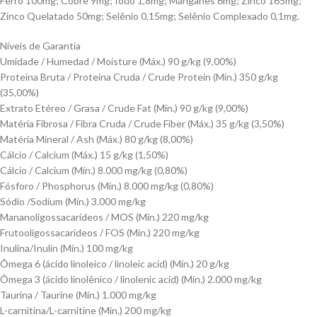
Ferro 100mg; Cobre 9mg; Iodo 1,8mg; Manganês 6mg; Zinco 165mg;
Zinco Quelatado 50mg; Selênio 0,15mg; Selênio Complexado 0,1mg.
Níveis de Garantia
Umidade / Humedad / Moisture (Máx.) 90 g/kg (9,00%)
Proteína Bruta / Proteína Cruda / Crude Protein (Mín.) 350 g/kg
(35,00%)
Extrato Etéreo / Grasa / Crude Fat (Mín.) 90 g/kg (9,00%)
Matéria Fibrosa / Fibra Cruda / Crude Fiber (Máx.) 35 g/kg (3,50%)
Matéria Mineral / Ash (Máx.) 80 g/kg (8,00%)
Cálcio / Calcium (Máx.) 15 g/kg (1,50%)
Cálcio / Calcium (Mín.) 8.000 mg/kg (0,80%)
Fósforo / Phosphorus (Mín.) 8.000 mg/kg (0,80%)
Sódio /Sodium (Mín.) 3.000 mg/kg
Mananoligossacarídeos / MOS (Min.) 220 mg/kg
Frutooligossacarídeos / FOS (Mín.) 220 mg/kg
Inulina/Inulin (Mín.) 100 mg/kg
Ômega 6 (ácido linoleico / linoleic acid) (Mín.) 20 g/kg
Ômega 3 (ácido linolênico / linolenic acid) (Min.) 2.000 mg/kg
Taurina / Taurine (Mín.) 1.000 mg/kg
L-carnitina/L-carnitine (Min.) 200 mg/kg