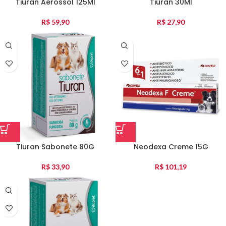
Tiuran Aerossol 125Ml
Tiuran 30Ml
R$
59,90
R$
27,90
Tiuran Sabonete 80G
Neodexa Creme 15G
R$
33,90
R$
101,19