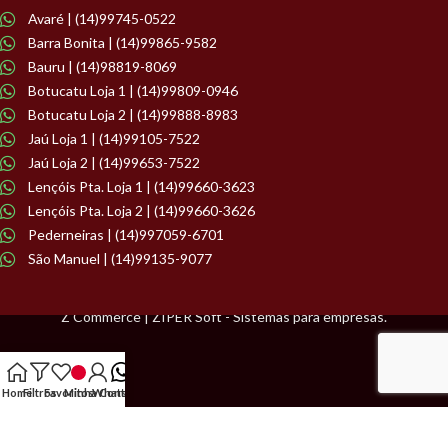
Avaré | (14)99745-0522
Barra Bonita | (14)99865-9582
Bauru | (14)98819-8069
Botucatu Loja 1 | (14)99809-0946
Botucatu Loja 2 | (14)99888-8983
Jaú Loja 1 | (14)99105-7522
Jaú Loja 2 | (14)99653-7522
Lençóis Pta. Loja 1 | (14)99660-3623
Lençóis Pta. Loja 2 | (14)99660-3626
Pederneiras | (14)997059-6701
São Manuel | (14)99135-9077
Z Commerce | ZIPER Soft - Sistemas para empresas.
Home
Filtros
Favoritos
Minha Conta
WhatsApp