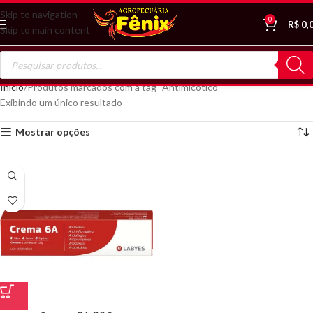
Skip to navigation
0
R$
0,
Skip to main content
Início
Produtos marcados com a tag “Antimicótico”
Exibindo um único resultado
Mostrar opções