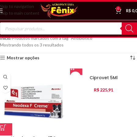
Skip to navigation
0
R$
0,
Skip to main content
Início
Produtos marcados com a tag “Antibiótico”
Mostrando todos os 3 resultados
Mostrar opções
Ciprovet 5Ml
R$
225,91