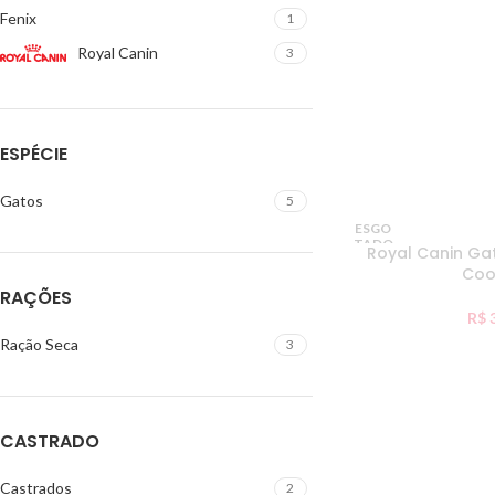
Fenix
1
Royal Canin
3
ESPÉCIE
Gatos
5
ESGO
TADO
Royal Canin Ga
Coo
RAÇÕES
R$
3
Ração Seca
3
CASTRADO
Castrados
2