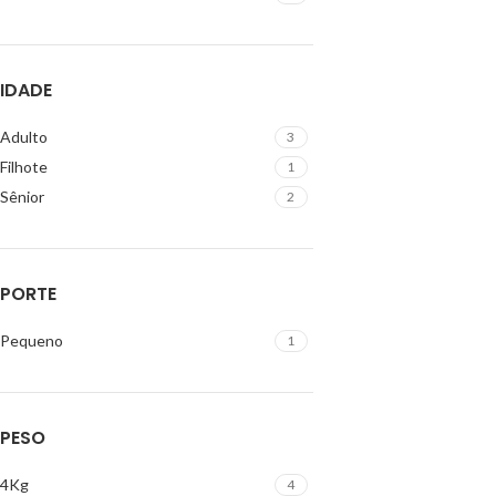
IDADE
Adulto
3
Filhote
1
Sênior
2
PORTE
Pequeno
1
PESO
4Kg
4