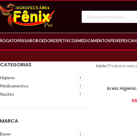
Skip to navigation
Skip to main content
ÃO
GATO
PÁSSARO
ROEDORES
PETISCOS
MEDICAMENTOS
PEIXE
PESCA
H
CATEGORIAS
Início
Produtos marca
Higiene
1
Medicamentos
1
Areia Higieni
Rações
3
R$
MARCA
Bayer
1