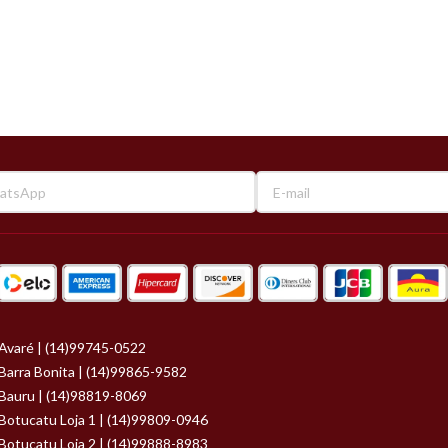
Avaré | (14)99745-0522
Barra Bonita | (14)99865-9582
Bauru | (14)98819-8069
Botucatu Loja 1 | (14)99809-0946
Botucatu Loja 2 | (14)99888-8983