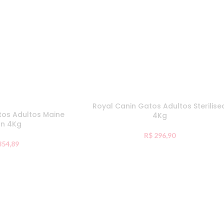
ESGO
Royal Canin Gatos Adultos Sterilise
TADO
tos Adultos Maine
4Kg
n 4Kg
R$
296,90
54,89