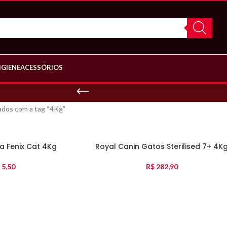
IGIENE
ACESSÓRIOS
dos com a tag “4Kg”
ca Fenix Cat 4Kg
Royal Canin Gatos Sterilised 7+ 4K
5,50
R$
282,90