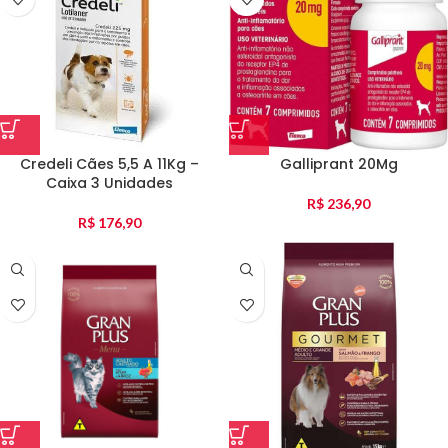
Credeli Cães 5,5 A 11Kg –
Galliprant 20Mg
Caixa 3 Unidades
R$
236,90
R$
176,90