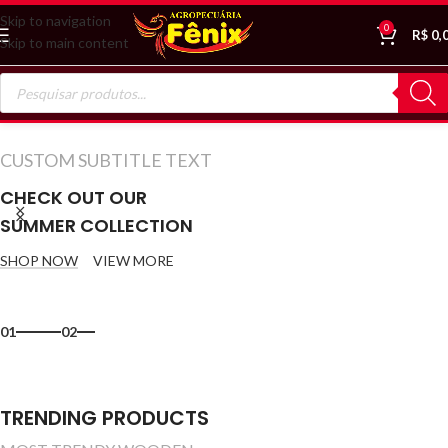
Skip to navigation
0
R$
0,
Skip to main content
CUSTOM SUBTITLE TEXT
CHECK OUT OUR
SUMMER COLLECTION
SHOP NOW
VIEW MORE
01
02
TRENDING PRODUCTS